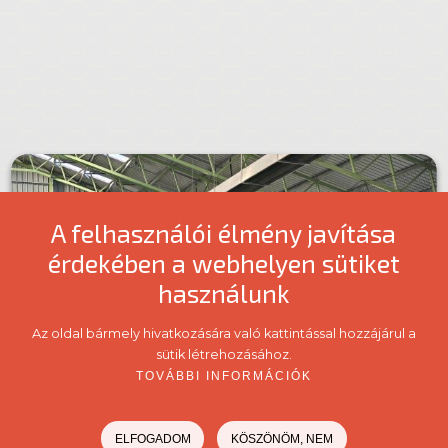
A felhasználói élmény javítása
érdekében a webhelyen sütiket
használunk
Az oldal bármely hivatkozására való kattintással hozzájárul a
sütik létrehozásához.
TOVÁBBI INFORMÁCIÓK
ELFOGADOM
KÖSZÖNÖM, NEM