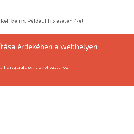
ell beírni. Például 1+3 esetén 4-et.
vítása érdekében a webhelyen
al hozzájárul a sütik létrehozásához.