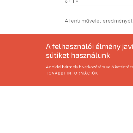
6 + 1 =
A fenti művelet eredményét k
A felhasználói élmény ja
sütiket használunk
Az oldal bármely hivatkozására való kattintáss
TOVÁBBI INFORMÁCIÓK