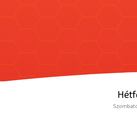
Hétf
Szombaton