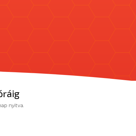
óráig
ap nyitva.